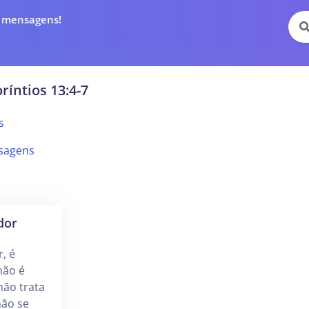
e mensagens!
ríntios 13:4-7
s
sagens
dor
, é
não é
não trata
não se