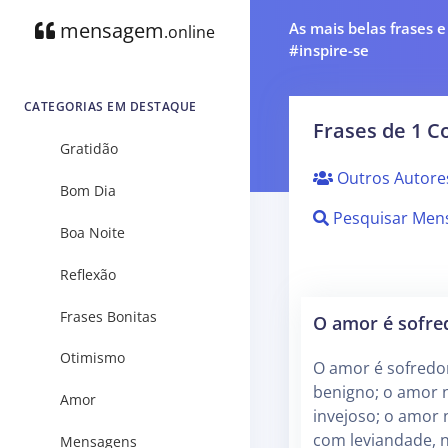
mensagem
As mais belas frases 
.online
#inspire-se
CATEGORIAS EM DESTAQUE
Frases de 1 Co
Gratidão
Outros Autore
Bom Dia
Pesquisar Men
Boa Noite
Reflexão
Frases Bonitas
O amor é sofre
Otimismo
O amor é sofredor
benigno; o amor 
Amor
invejoso; o amor 
com leviandade, 
Mensagens