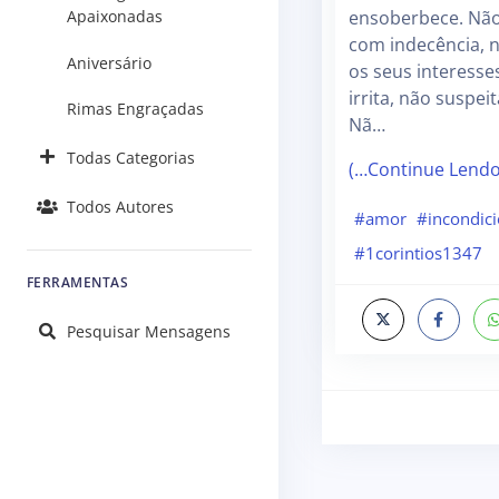
Apaixonadas
ensoberbece. Não
com indecência, 
Aniversário
os seus interesse
irrita, não suspei
Rimas Engraçadas
Nã…
Todas Categorias
(…Continue Lend
Todos Autores
#amor
#incondici
#1corintios1347
FERRAMENTAS
Pesquisar Mensagens