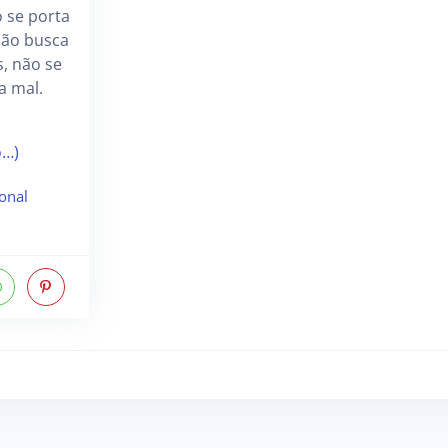
 se porta
não busca
s, não se
ta mal.
o…)
onal