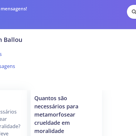
e mensagens!
n Ballou
s
sagens
Quantos são
necessários para
ssários
metamorfosear
ear
crueldade em
alidade?
moralidade
eve