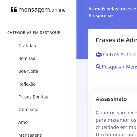
mensagem
As mais belas frases 
.online
#inspire-se
CATEGORIAS EM DESTAQUE
Frases de Adi
Gratidão
Outros Autore
Bom Dia
Pesquisar Men
Boa Noite
Reflexão
Frases Bonitas
Assassinato
Otimismo
Quantos são nece
para metamorfos
Amor
crueldade em mor
Um homem não d
Mensagens