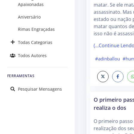
Apaixonadas
matar. Se ele mata
assassinato. Mas
Aniversário
estado ou nação
matar quantos de
Rimas Engraçadas
isso não é assass
Todas Categorias
(…Continue Lend
Todos Autores
#adinballou
#hum
FERRAMENTAS
Pesquisar Mensagens
O primeiro pas
realiza o dos
O primeiro passo
realização dos s