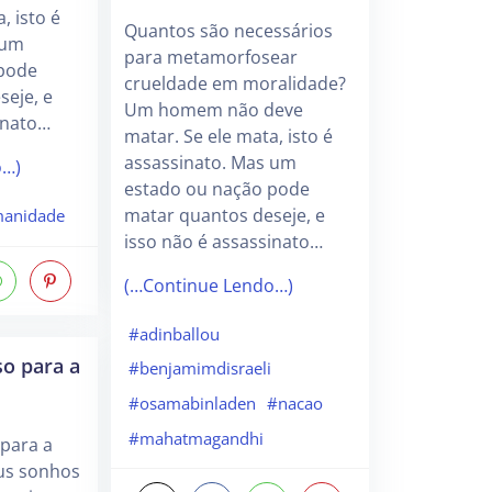
, isto é
Quantos são necessários
 um
para metamorfosear
 pode
crueldade em moralidade?
seje, e
Um homem não deve
inato…
matar. Se ele mata, isto é
assassinato. Mas um
o…)
estado ou nação pode
matar quantos deseje, e
anidade
isso não é assassinato…
(…Continue Lendo…)
#adinballou
so para a
#benjamimdisraeli
#osamabinladen
#nacao
#mahatmagandhi
 para a
eus sonhos