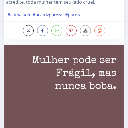
acredite, toda mulher tem seu lado cruel.
#autoajuda
#beatrizpureza
#pureza