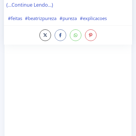
(…Continue Lendo…)
#feitas
#beatrizpureza
#pureza
#explicacoes