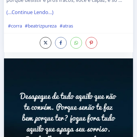
porque desistir é pros fracos, você é capaz, é só …
(…Continue Lendo…)
#corra
#beatrizpureza
#atras