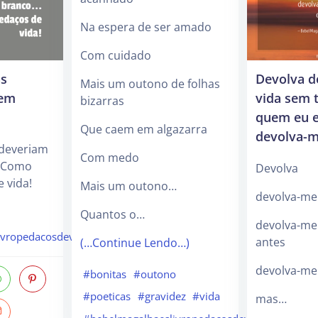
Na espera de ser amado
Com cuidado
as
Devolva d
Mais um outono de folhas
 em
vida sem 
bizarras
quem eu e
Que caem em algazarra
devolva-
 deveriam
Com medo
… Como
Devolva
 vida!
Mais um outono…
devolva-me 
Quantos o…
devolva-me
ivropedacosdevida
antes
(…Continue Lendo…)
devolva-me
#bonitas
#outono
#poeticas
#gravidez
#vida
mas…