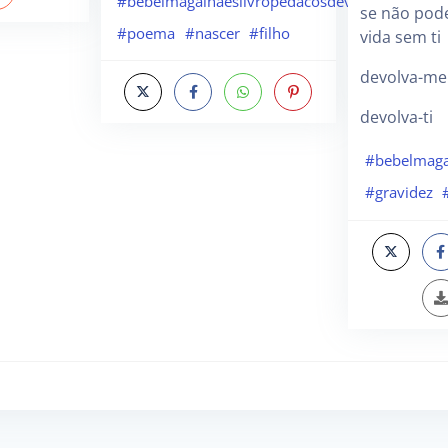
#bebelmagalhaeslivropedacosdevida
se não pod
#poema
#nascer
#filho
vida sem ti
devolva-me
devolva-ti
#bebelmaga
#gravidez