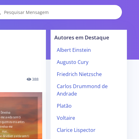
Autores em Destaque
Albert Einstein
Augusto Cury
Friedrich Nietzsche
388
Carlos Drummond de
Andrade
Platão
Voltaire
Clarice Lispector