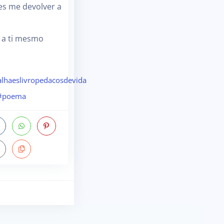
es me devolver a
 a ti mesmo
lhaeslivropedacosdevida
#poema