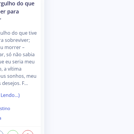
gulho do que
zer para
r
ulho do que tive
ra sobreviver;
ou morrer –
ar, só não sabia
ue eu seria meu
, a vítima
Meus sonhos, meu
 desejos. F…
 Lendo…)
stino
a