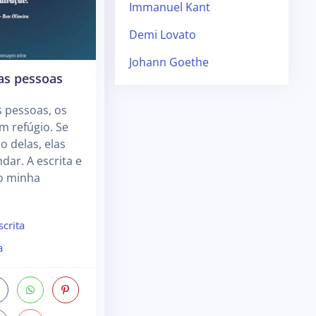
Immanuel Kant
Demi Lovato
Johann Goethe
as pessoas
 pessoas, os
um refúgio. Se
so delas, elas
ar. A escrita e
ão minha
scrita
a