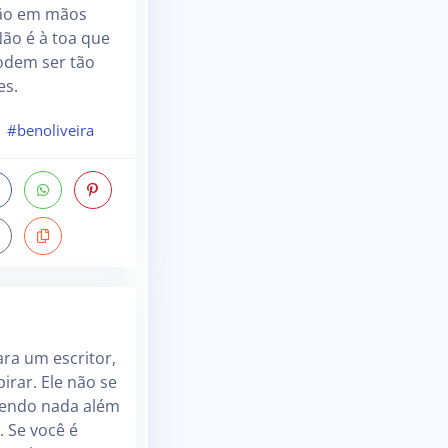
ão em mãos
ão é à toa que
odem ser tão
es.
#benoliveira
ara um escritor,
irar. Ele não se
zendo nada além
. Se você é