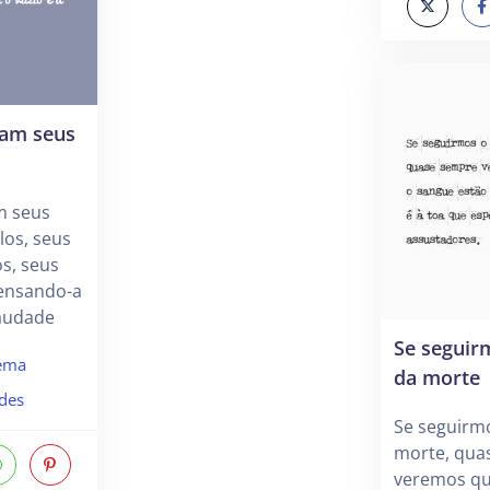
ram seus
m seus
los, seus
os, seus
nsando-a
saudade
Se seguir
ema
da morte
des
Se seguirmo
morte, qua
veremos qu