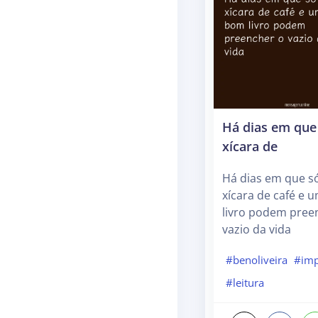
Há dias em que
xícara de
Há dias em que s
xícara de café e
livro podem pree
vazio da vida
#benoliveira
#imp
#leitura