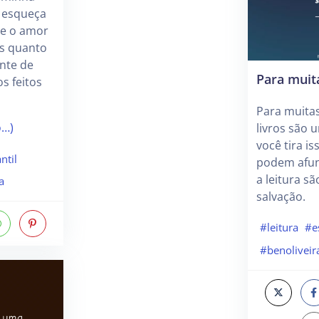
e esqueça
 e o amor
s quanto
nte de
Para muit
s feitos
Para muitas
o…)
livros são 
você tira is
ntil
podem afund
a leitura s
a
salvação.
#leitura
#e
#benoliveir