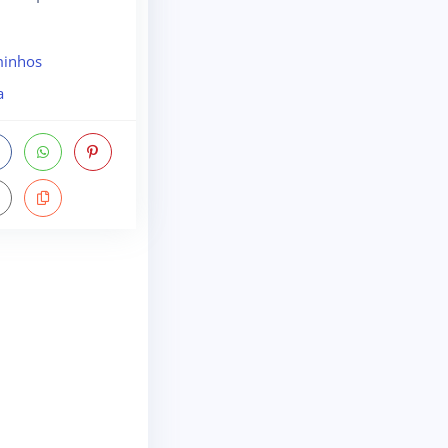
inhos
a