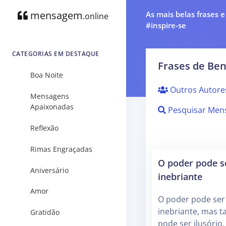
mensagem
As mais belas frases 
.online
#inspire-se
CATEGORIAS EM DESTAQUE
Frases de Ben
Boa Noite
Outros Autore
Mensagens
Apaixonadas
Pesquisar Men
Reflexão
Rimas Engraçadas
O poder pode s
Aniversário
inebriante
Amor
O poder pode ser
inebriante, mas
Gratidão
pode ser ilusório