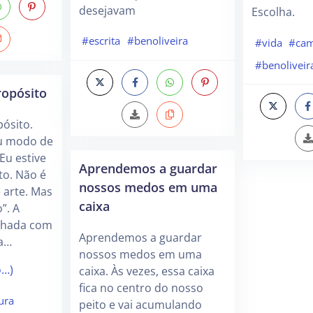
desejavam
Escolha.
#escrita
#benoliveira
#vida
#cam
#benoliveir
ropósito
ósito.
eu modo de
Eu estive
Aprendemos a guardar
to. Não é
nossos medos em uma
arte. Mas
caixa
”. A
ilhada com
Aprendemos a guardar
va…
nossos medos em uma
o…)
caixa. Às vezes, essa caixa
fica no centro do nosso
tura
peito e vai acumulando