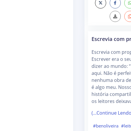
Escrevia com p
Escrevia com prop
Escrever era o s
dizer ao mundo: “
aqui. Não é perfei
nenhuma obra de 
é algo meu. Nosso
história compart
os leitores deixa
(…Continue Lend
#benoliveira
#lei