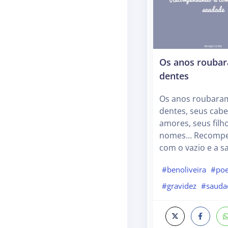
Os anos rouba
dentes
Os anos roubara
dentes, seus cabe
amores, seus filh
nomes… Recompe
com o vazio e a 
#benoliveira
#po
#gravidez
#sauda