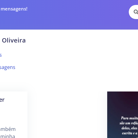
e mensagens!
 Oliveira
s
sagens
er
 também
, minha