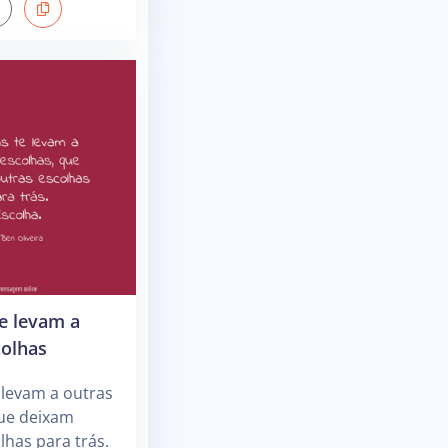
te levam a
colhas
 levam a outras
que deixam
lhas para trás.