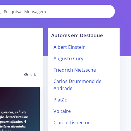
Autores em Destaque
Albert Einstein
Augusto Cury
Friedrich Nietzsche
1.1K
Carlos Drummond de
Andrade
Platão
Voltaire
Clarice Lispector