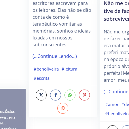
Não me or
escritores escrevem para
os leitores. Elas não se dão
tive de fa
conta de como é
sobrevive
terapêutico vomitar as
memórias, sonhos e ideias
Não me org
fixadas em nossos
de fazer pa
subconscientes.
era matar 
preferi mat
(…Continue Lendo…)
na época q
próprio alvo
#benoliveira
#leitura
perfeita! 
#escrita
amor, meus
(…Continue
#amor
#de
#benoliveir