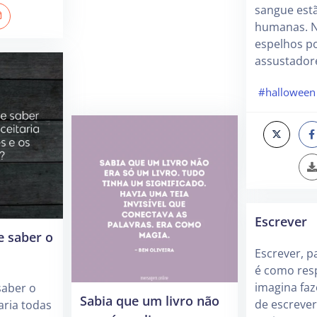
sangue est
humanas. N
espelhos p
assustador
#halloween
Escrever
e saber o
Escrever, p
é como resp
imagina fa
saber o
Sabia que um livro não
de escrever
aria todas