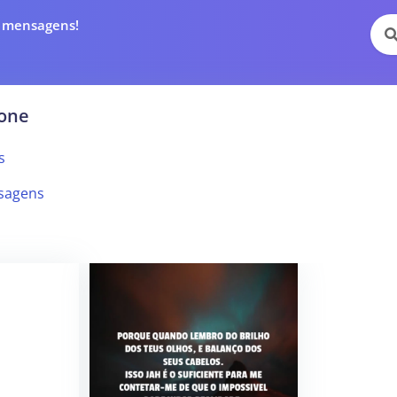
e mensagens!
tone
s
sagens