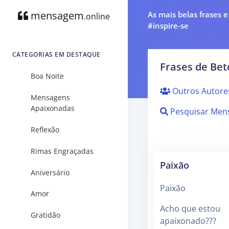
mensagem
As mais belas frases 
.online
#inspire-se
CATEGORIAS EM DESTAQUE
Frases de Be
Boa Noite
Outros Autore
Mensagens
Apaixonadas
Pesquisar Men
Reflexão
Rimas Engraçadas
Paixão
Aniversário
Paixão
Amor
Acho que estou
Gratidão
apaixonado???