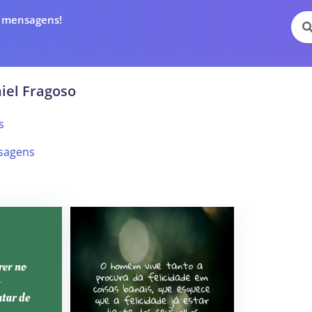
e mensagens!
iel Fragoso
s
sagens