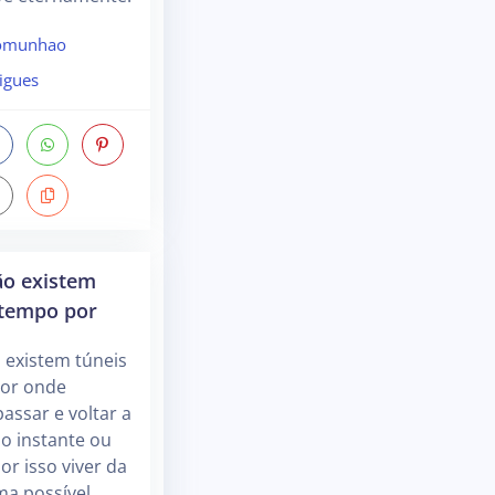
comunhao
igues
ão existem
 tempo por
 existem túneis
or onde
ssar e voltar a
o instante ou
r isso viver da
ma possível