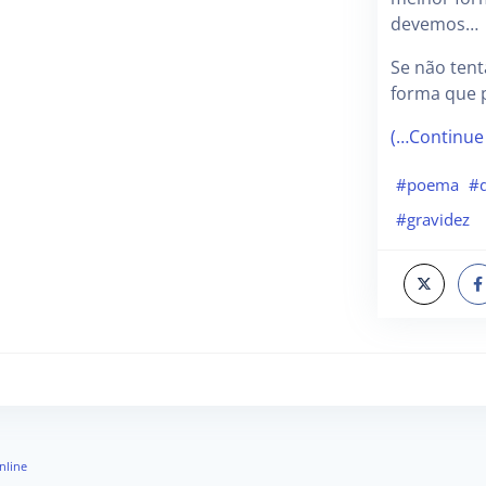
devemos…
Se não tent
forma que
(…Continue
#poema
#d
#gravidez
nline