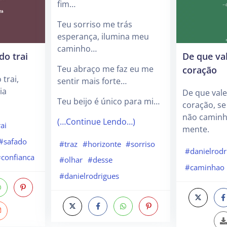
fim…
Teu sorriso me trás
esperança, ilumina meu
caminho…
o trai
De que va
coração
Teu abraço me faz eu me
trai,
sentir mais forte…
ia
De que vale
Teu beijo é único para mi…
coração, se
não caminh
(…Continue Lendo…)
rai
mente.
#safado
#traz
#horizonte
#sorriso
#danielrodr
confianca
#olhar
#desse
#caminhao
#danielrodrigues