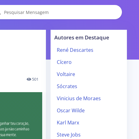
Autores em Destaque
René Descartes
Cícero
Voltaire
501
Sócrates
Vinicius de Moraes
Oscar Wilde
Karl Marx
Steve Jobs