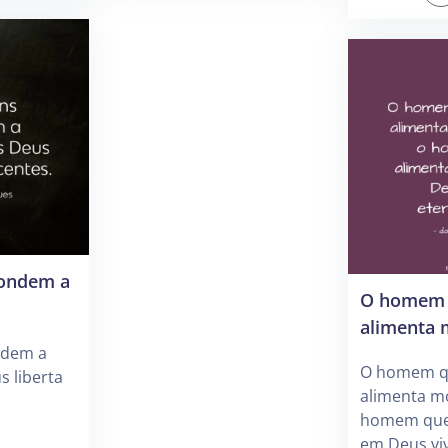
ondem a
O homem 
alimenta 
ndem a
O homem q
 liberta
alimenta m
homem que 
em Deus vi