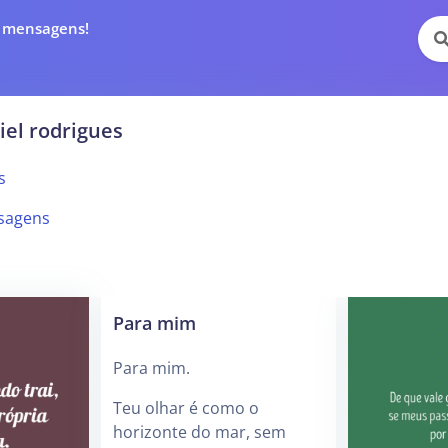
e mensagens!
iel rodrigues
s
sagens
Para mim
Para mim.
Teu olhar é como o
horizonte do mar, sem