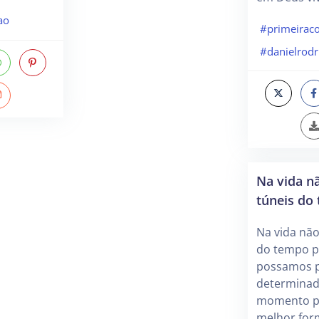
ao
#primeira
#danielrodr
Na vida n
túneis do
Na vida não
do tempo p
possamos pa
determinad
momento po
melhor for