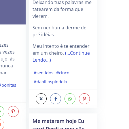
Deixando tuas palavras me
tatearem da forma que
vierem.
Sem nenhuma derme de
pré idéias.
ezes
Meu intento é te entender
s vezes
em um cheiro,
(…Continue
sujo, às
Lendo…)
 nunca
mar.
#sentidos
#cinco
#danillospindola
#bonitas
Me mataram hoje Eu
sorri Perdi o que não