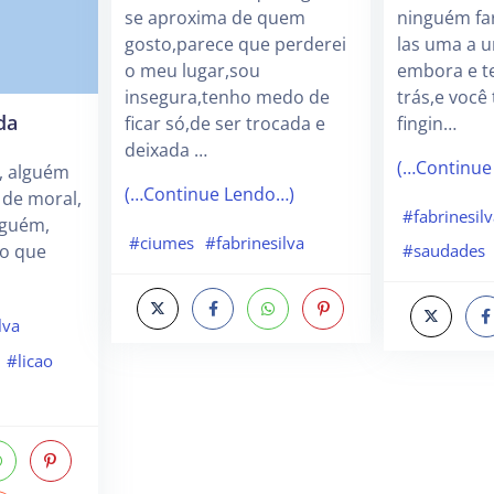
se aproxima de quem
ninguém far
gosto,parece que perderei
las uma a 
o meu lugar,sou
embora e t
insegura,tenho medo de
trás,e você 
da
ficar só,de ser trocada e
fingin…
deixada …
(…Continue
, alguém
(…Continue Lendo…)
 de moral,
#fabrinesilv
lguém,
#ciumes
#fabrinesilva
lo que
#saudades
lva
#licao