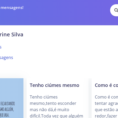
e mensagens!
rine Silva
s
sagens
Tenho ciúmes mesmo
Como é c
Tenho ciúmes
Como é com
mesmo,tento esconder
tentar agra
mas não dá,é muito
que estão 
difícil.Toda vez que alguém
redor,fazer