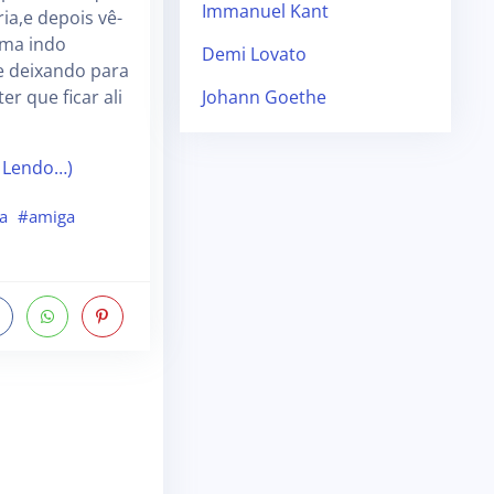
Immanuel Kant
ia,e depois vê-
uma indo
Demi Lovato
e deixando para
ter que ficar ali
Johann Goethe
 Lendo…)
a
#amiga