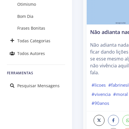
Otimismo
Bom Dia
Frases Bonitas
Não adianta na
Todas Categorias
Não adianta nada
ficar dando lições
Todos Autores
se esse mesmo a
não vivência aqui
fala.
FERRAMENTAS
#licoes
#fabrinesi
Pesquisar Mensagens
#vivencia
#moral
#90anos