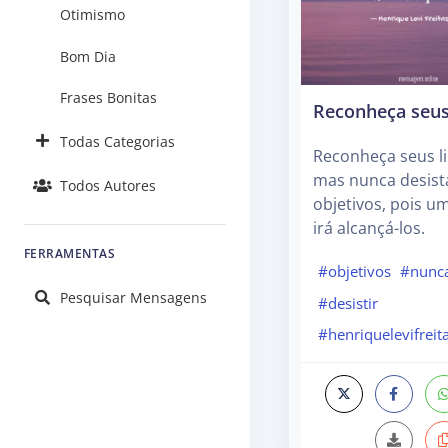
Otimismo
Bom Dia
Frases Bonitas
Reconheça seus
Todas Categorias
Reconheça seus li
mas nunca desist
Todos Autores
objetivos, pois u
irá alcançá-los.
FERRAMENTAS
#objetivos
#nunc
Pesquisar Mensagens
#desistir
#henriquelevifreit