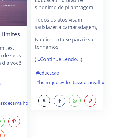
Educação no Brasil é
sinônimo de pilantragem,
Todos os atos visam
satisfazer a camaradagem,
 limites
Não importa se para isso
tenhamos
mites,
a de seus
(…Continue Lendo…)
m dia você
#educacao
#henriquelevifreitassdecarvalho
a
assdecarvalho