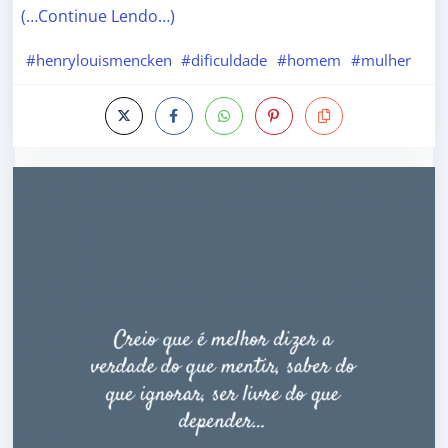
(…Continue Lendo…)
#henrylouismencken
#dificuldade
#homem
#mulher