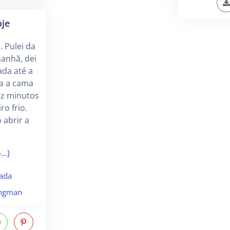
oje
. Pulei da
anhã, dei
da até a
ra a cama
ez minutos
ro frio.
abrir a
o…)
ada
ngman