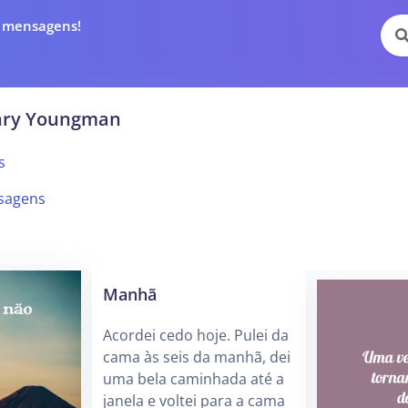
e mensagens!
nry Youngman
s
sagens
Manhã
Acordei cedo hoje. Pulei da
cama às seis da manhã, dei
uma bela caminhada até a
janela e voltei para a cama