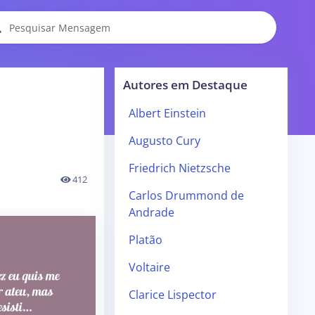
Autores em Destaque
Albert Einstein
Augusto Cury
Friedrich Nietzsche
412
Carlos Drummond de
Andrade
Platão
Voltaire
Clarice Lispector