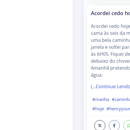
Acordei cedo h
Acordei cedo hoje
cama às seis da m
uma bela caminha
janela e voltei pa
às 6H05. Fiquei d
debaixo do chuvei
Amanhã pretendo 
água.
(…Continue Lend
#manha
#caminh
#hoje
#henryyou