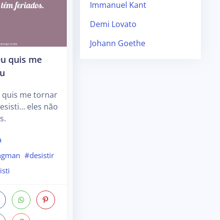
Immanuel Kant
Demi Lovato
Johann Goethe
u quis me
eu
 quis me tornar
esisti… eles não
s.
a
ngman
#desistir
isti