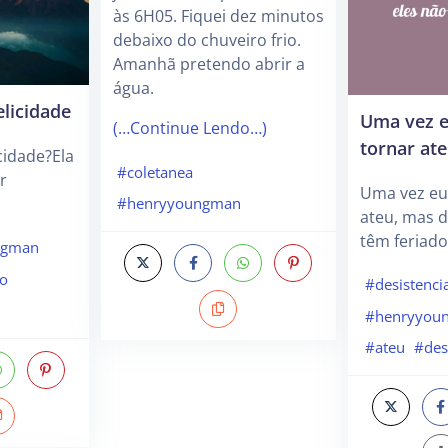
às 6H05. Fiquei dez minutos
debaixo do chuveiro frio.
Amanhã pretendo abrir a
água.
elicidade
Uma vez e
(…Continue Lendo…)
tornar at
cidade?Ela
#coletanea
r
Uma vez eu
#henryyoungman
ateu, mas d
têm feriado
ngman
ro
#desistenci
#henryyou
#ateu
#des