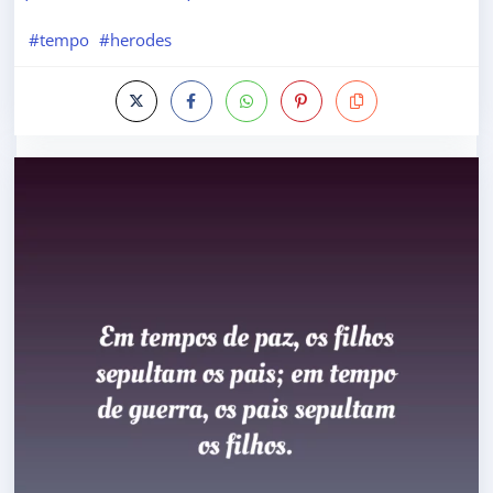
#tempo
#herodes