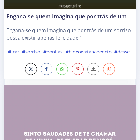
Engana-se quem imagina que por trás de um
Engana-se quem imagina que por trás de um sorriso
possa existir apenas felicidade.'
#traz
#sorriso
#bonitas
#hideowatanabeneto
#desse