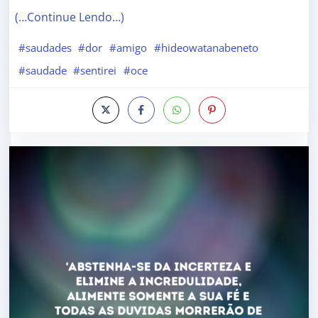
(…Continue Lendo…)
#saudades
#dor
#amigo
#hideowatanabeneto
#saudade
#sentirei
#oce