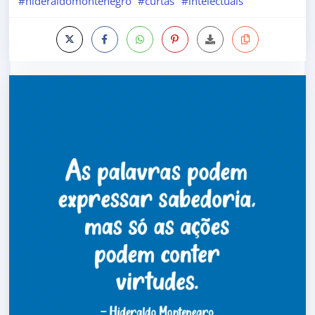
#hideraldomontenegro
#curtas
#intelectuais