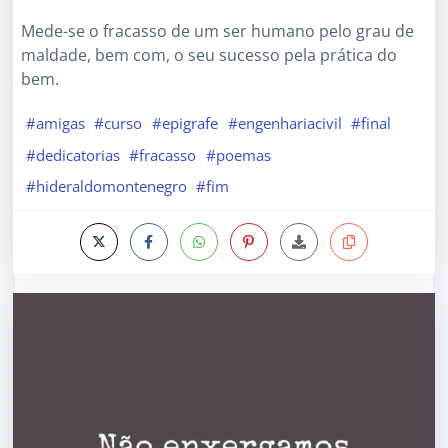
Mede-se o fracasso de um ser humano pelo grau de
maldade, bem com, o seu sucesso pela prática do
bem.
#amigas
#curso
#epigrafe
#engenhariacivil
#final
#dedicatorias
#fracasso
#poemas
#hideraldomontenegro
#fim