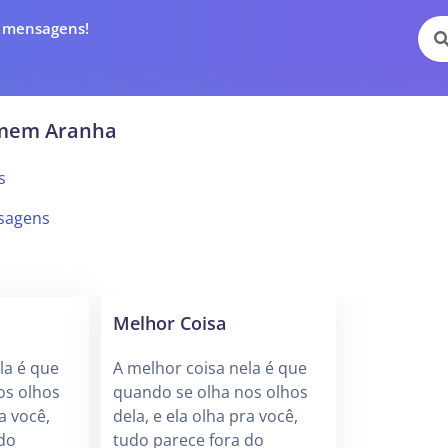
e mensagens!
omem Aranha
s
sagens
Melhor Coisa
la é que
A melhor coisa nela é que
os olhos
quando se olha nos olhos
ra você,
dela, e ela olha pra você,
 do
tudo parece fora do