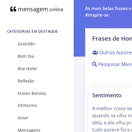
mensagem
As mais belas frases 
.online
#inspire-se
CATEGORIAS EM DESTAQUE
Frases de H
Gratidão
Outros Autore
Bom Dia
Pesquisar Men
Boa Noite
Reflexão
Frases Bonitas
Sentimento
Otimismo
A melhor coisa ne
quando se olha n
Amor
dela, e ela olha p
tudo parece fora
Mensagens