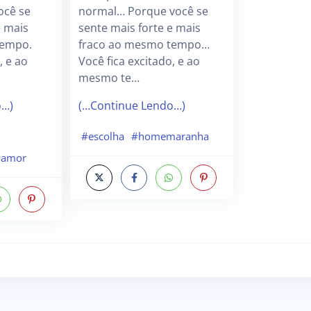
ocê se
normal… Porque você se
e mais
sente mais forte e mais
tempo.
fraco ao mesmo tempo…
, e ao
Você fica excitado, e ao
mesmo te…
o…)
(…Continue Lendo…)
#escolha
#homemaranha
#amor