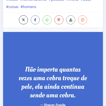
#coisas
#homens