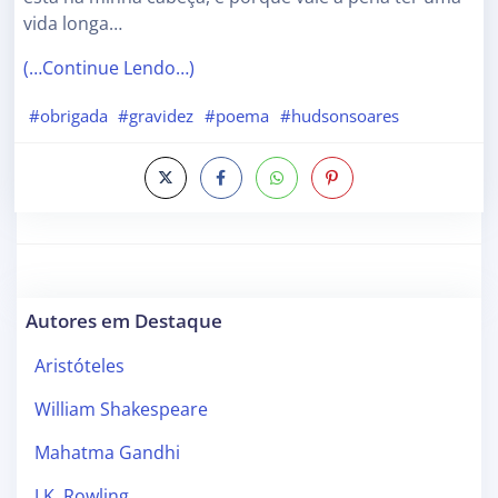
vida longa…
(…Continue Lendo…)
#obrigada
#gravidez
#poema
#hudsonsoares
Autores em Destaque
Aristóteles
William Shakespeare
Mahatma Gandhi
J.K. Rowling