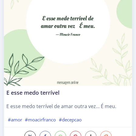
E esse medo terrível
E esse medo terrível de amar outra vez… É meu.
#amor
#moacirfranco
#decepcao