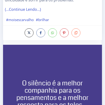
dificuldade e sorrir para os problemas.
(…Continue Lendo…)
#moisescarvalho
#brilhar