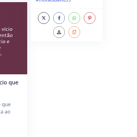
cio que
o que
ta ao