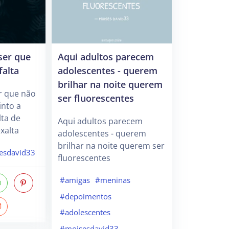
ser que
Aqui adultos parecem
falta
adolescentes - querem
brilhar na noite querem
r que não
ser fluorescentes
sinto a
lta de
Aqui adultos parecem
xalta
adolescentes - querem
brilhar na noite querem ser
esdavid33
fluorescentes
#amigas
#meninas
#depoimentos
#adolescentes
#moisesdavid33