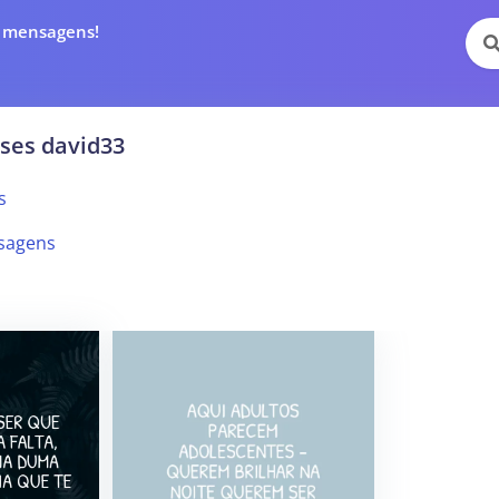
e mensagens!
ses david33
s
sagens