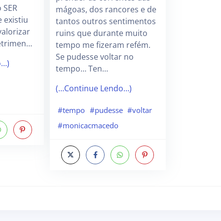
o SER
mágoas, dos rancores e de
existiu
tantos outros sentimentos
alorizar
ruins que durante muito
etrimen…
tempo me fizeram refém.
Se pudesse voltar no
o…)
tempo… Ten…
(…Continue Lendo…)
#tempo
#pudesse
#voltar
#monicacmacedo