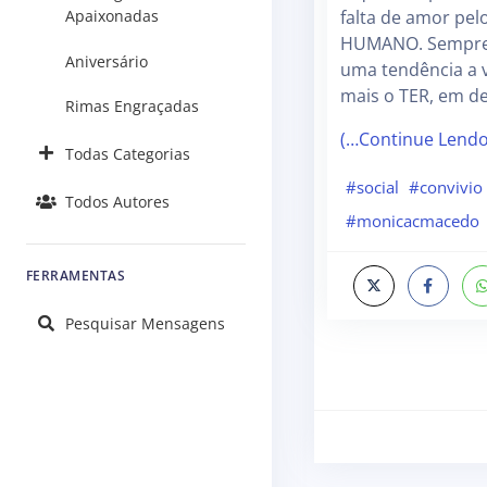
Apaixonadas
falta de amor pel
HUMANO. Sempre 
Aniversário
uma tendência a v
mais o TER, em d
Rimas Engraçadas
(…Continue Lend
Todas Categorias
#social
#convivio
Todos Autores
#monicacmacedo
FERRAMENTAS
Pesquisar Mensagens