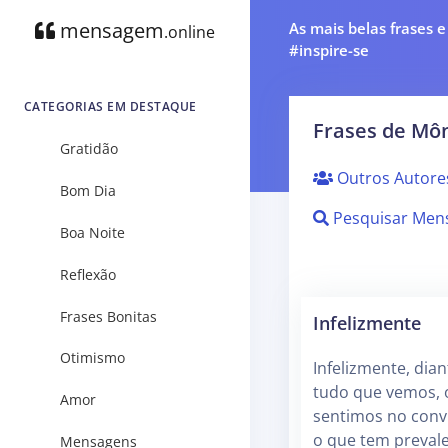
mensagem
As mais belas frases 
.online
#inspire-se
CATEGORIAS EM DESTAQUE
Frases de Mô
Gratidão
Outros Autore
Bom Dia
Pesquisar Men
Boa Noite
Reflexão
Frases Bonitas
Infelizmente
Otimismo
Infelizmente, dian
tudo que vemos, 
Amor
sentimos no conví
o que tem prevale
Mensagens