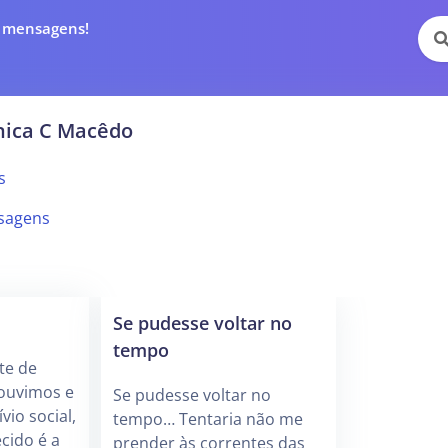
e mensagens!
nica C Macêdo
s
sagens
Se pudesse voltar no
tempo
te de
ouvimos e
Se pudesse voltar no
vio social,
tempo… Tentaria não me
cido é a
prender às correntes das