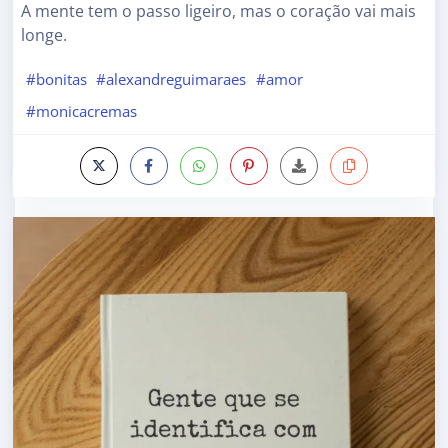
A mente tem o passo ligeiro, mas o coração vai mais
longe.
#bonitas
#alexandreguimaraes
#amor
#monicacremas