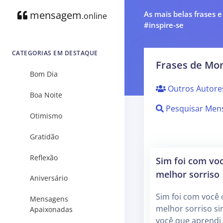
mensagem
As mais belas frases 
.online
#inspire-se
CATEGORIAS EM DESTAQUE
Frases de Mon
Bom Dia
Outros Autore
Boa Noite
Pesquisar Men
Otimismo
Gratidão
Reflexão
Sim foi com vo
melhor sorriso
Aniversário
Sim foi com você
Mensagens
melhor sorriso si
Apaixonadas
você que aprendi