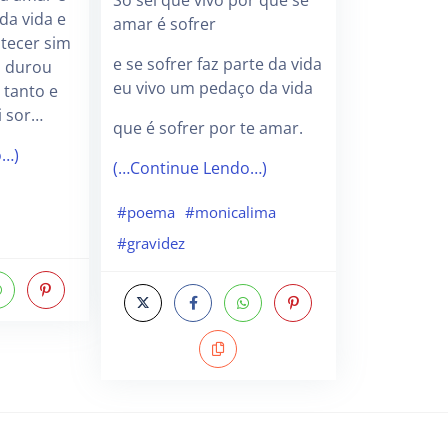
So sei que vivo por que se
da vida e
amar é sofrer
tecer sim
e se sofrer faz parte da vida
o durou
eu vivo um pedaço da vida
 tanto e
i sor…
que é sofrer por te amar.
o…)
(…Continue Lendo…)
#poema
#monicalima
#gravidez