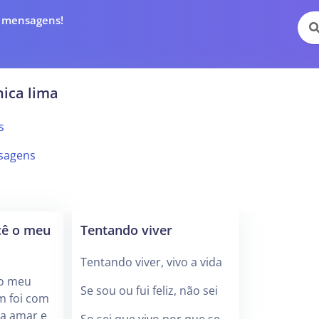
e mensagens!
ica lima
s
sagens
cê o meu
Tentando viver
Tentando viver, vivo a vida
 o meu
Se sou ou fui feliz, não sei
m foi com
 a amar e