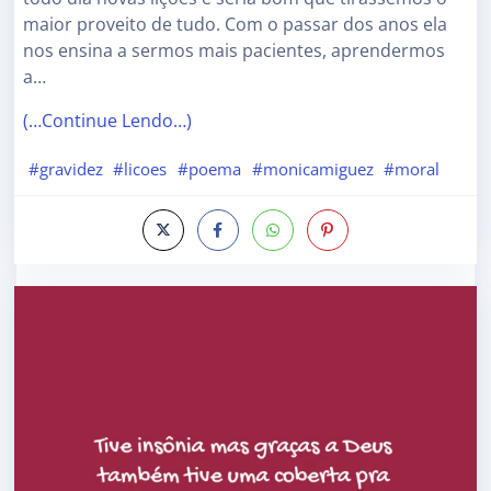
maior proveito de tudo. Com o passar dos anos ela
nos ensina a sermos mais pacientes, aprendermos
a…
(…Continue Lendo…)
#gravidez
#licoes
#poema
#monicamiguez
#moral