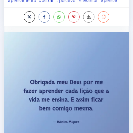
#pensamento
#astral
#positivo
#levantar
#pensar