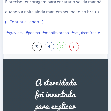
É preciso ter coragem para encarar o sol da manhã
quando a noite ainda mantém seu peito no breu.<…
(…Continue Lendo…)
#gravidez
#poema
#monikajordao
#seguiremfrente