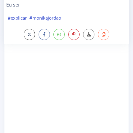
Eu sei
#explicar
#monikajordao