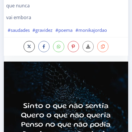
que nunca
vai embora
#saudades
#gravidez
#poema
#monikajordao