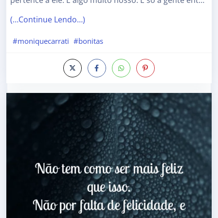
pertence a ele. É algo muito nosso. E só a gente ent…
(…Continue Lendo…)
#moniquecarrati
#bonitas