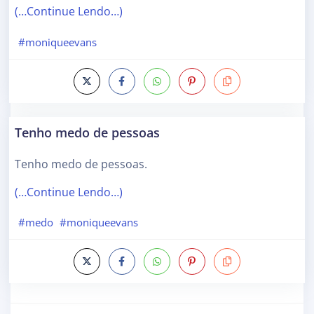
(…Continue Lendo…)
#moniqueevans
Tenho medo de pessoas
Tenho medo de pessoas.
(…Continue Lendo…)
#medo
#moniqueevans