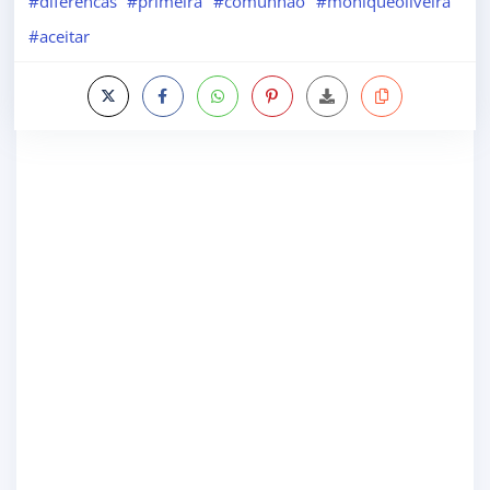
#diferencas
#primeira
#comunhao
#moniqueoliveira
#aceitar