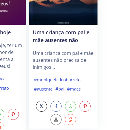
hoje
Uma criança com pai e
mãe ausentes não
je, ter um
mor de
Uma criança com pai e mãe
enta a
ausentes não precisa de
Deus!
inimigos…
ao
#moniquetcdeobarreto
reto
#ausente
#pai
#maes