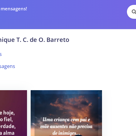
e mensagens!
ique T. C. de O. Barreto
s
sagens