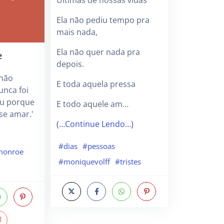
Últimas de nossas vidas
Ela não pediu tempo pra
mais nada,
Ela não quer nada pra
e
depois.
 não
E toda aquela pressa
nca foi
eu porque
E todo aquele am…
se amar.'
(…Continue Lendo…)
#dias
#pessoas
monroe
#moniquevolff
#tristes