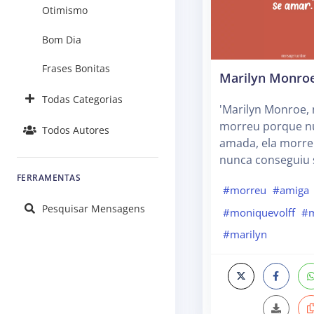
Otimismo
Bom Dia
Frases Bonitas
Marilyn Monro
Todas Categorias
'Marilyn Monroe,
morreu porque nu
Todos Autores
amada, ela morr
nunca conseguiu 
FERRAMENTAS
#morreu
#amiga
Pesquisar Mensagens
#moniquevolff
#
#marilyn