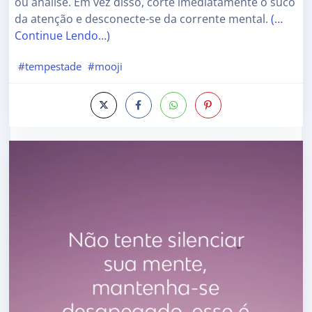
ou análise. Em vez disso, corte imediatamente o suco
da atenção e desconecte-se da corrente mental.
(…
Continue Lendo…)
#tempestade
#mooji