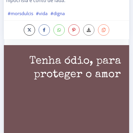
hipocrisia e conto de fada.
#morsdulcis
#vida
#digna