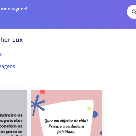
e mensagens!
ther Lux
s
sagens