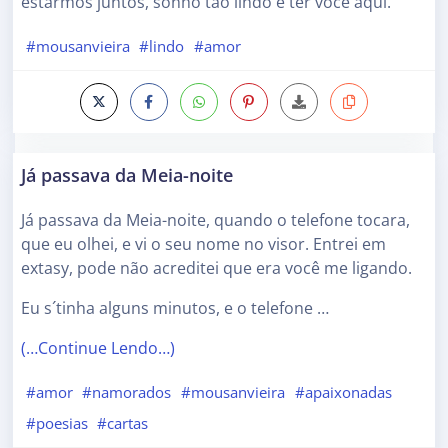
estarmos juntos, sonho tão lindo é ter você aqui.
#mousanvieira
#lindo
#amor
Já passava da Meia-noite
Já passava da Meia-noite, quando o telefone tocara,
que eu olhei, e vi o seu nome no visor. Entrei em
extasy, pode não acreditei que era você me ligando.
Eu s´tinha alguns minutos, e o telefone …
(…Continue Lendo…)
#amor
#namorados
#mousanvieira
#apaixonadas
#poesias
#cartas