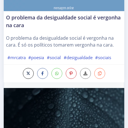
O problema da desigualdade social é vergonha
na cara
O problema da desigualdade social é vergonha na
cara. É só os políticos tomarem vergonha na cara.
#mrcatra
#poesia
#social
#desigualdade
#sociais