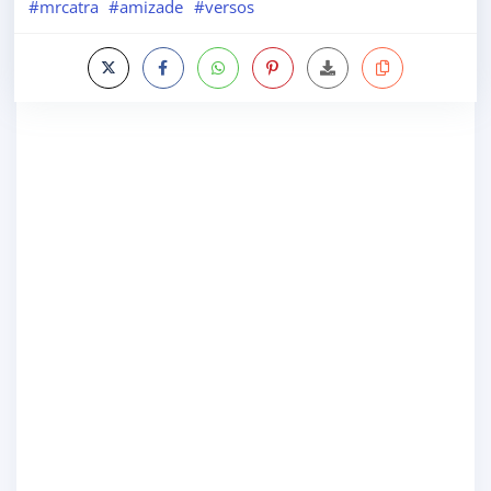
#mrcatra
#amizade
#versos