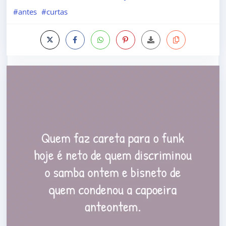
#antes
#curtas