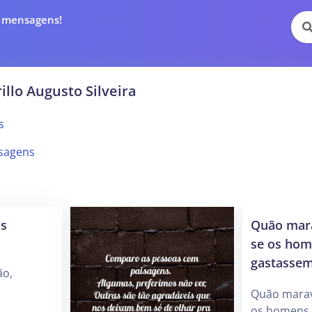
e mensagens!
illo Augusto Silveira
s
sagens
os
Quão mara
se os ho
gastassem
ão,
Quão marav
os homens