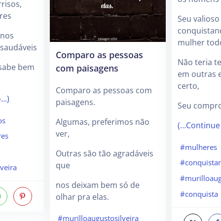
risos,
res
Seu valios
conquista
enos
mulher todo
 saudáveis
Comparo as pessoas
Não teria 
com paisagens
 sabe bem
em outras 
certo,
Comparo as pessoas com
o…)
paisagens.
Seu compr
os
Algumas, preferimos não
(…Continue
ver,
res
#mulheres
Outras são tão agradáveis
#conquistar
que
veira
#murilloaug
nos deixam bem só de
#conquista
olhar pra elas.
#murilloaugustosilveira