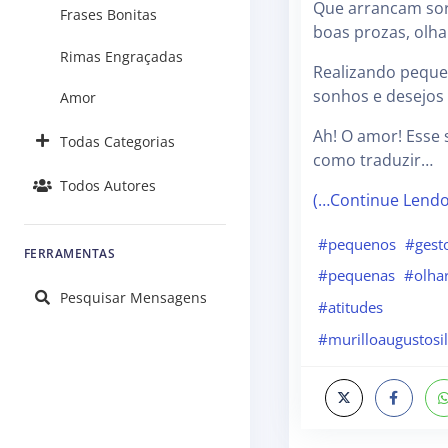
Que arrancam sor
Frases Bonitas
boas prozas, olha
Rimas Engraçadas
Realizando pequ
sonhos e desejos
Amor
Ah! O amor! Esse
Todas Categorias
como traduzir…
Todos Autores
(…Continue Lend
#pequenos
#gest
FERRAMENTAS
#pequenas
#olha
Pesquisar Mensagens
#atitudes
#murilloaugustosil