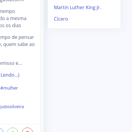
Martin Luther King Jr.
o tempo
ndo a mesma
Cícero
s os dias
tempo de pensar
e, quem sabe ao
omisso e…
 Lendo…)
#mulher
ustosilveira