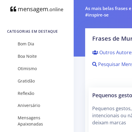
mensagem
As mais belas frases 
.online
#inspire-se
CATEGORIAS EM DESTAQUE
Frases de Mur
Bom Dia
Outros Autore
Boa Noite
Pesquisar Men
Otimismo
Gratidão
Reflexão
Pequenos gest
Aniversário
Pequenos gestos,
intencionais ou n
Mensagens
deixam marcas
Apaixonadas