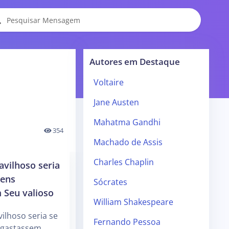
Autores em Destaque
Voltaire
Jane Austen
Mahatma Gandhi
354
Machado de Assis
Charles Chaplin
vilhoso seria
mens
Sócrates
 Seu valioso
William Shakespeare
ilhoso seria se
Fernando Pessoa
 gastassem