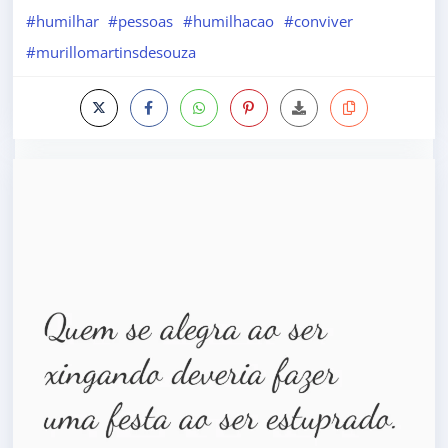
#humilhar
#pessoas
#humilhacao
#conviver
#murillomartinsdesouza