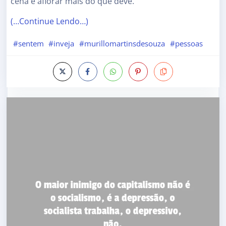
cena e aflorar mais do que deve.
(…Continue Lendo…)
#sentem
#inveja
#murillomartinsdesouza
#pessoas