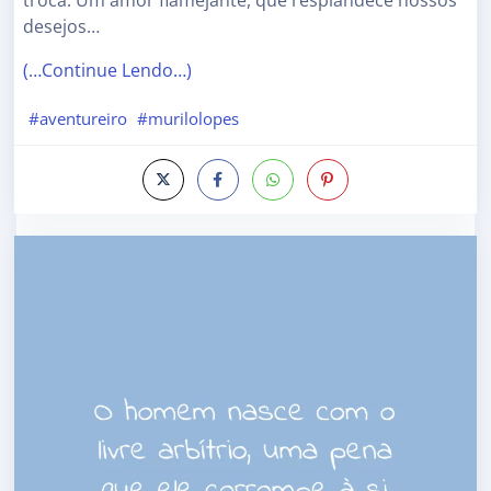
troca. Um amor flamejante, que resplandece nossos
desejos…
(…Continue Lendo…)
#aventureiro
#murilolopes