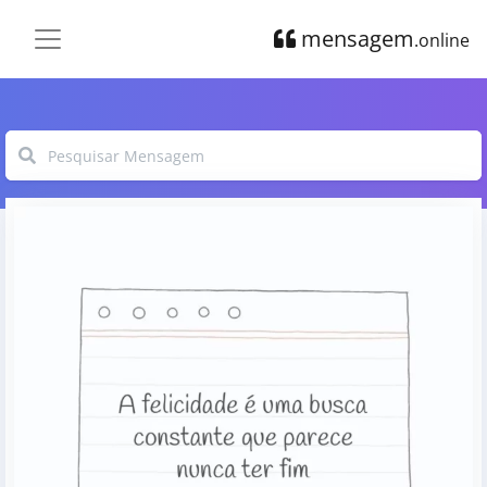
mensagem
.online