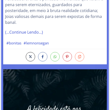
pena serem eternizados, guardados para
posteridade, em meio à bruta realidade cotidiana;
Joias valiosas demais para serem expostas de forma
banal.
(…Continue Lendo…)
#bonitas
#lemnonsegan