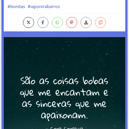
#bonitas
#iaponirabarros