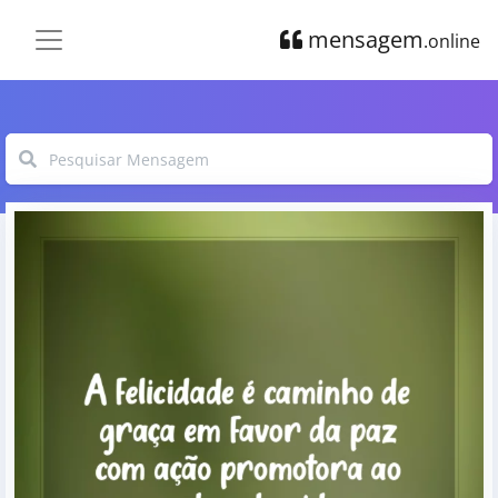
mensagem
.online