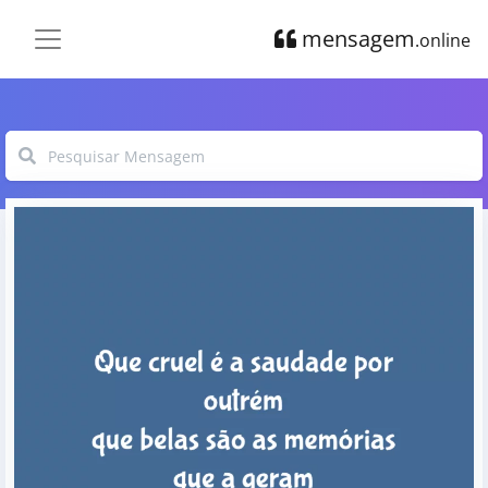
mensagem
.online