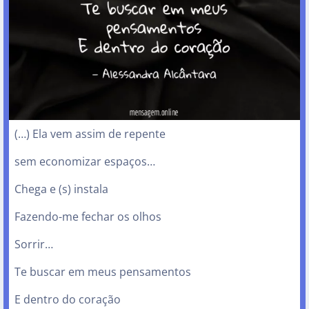
(…) Ela vem assim de repente
sem economizar espaços…
Chega e (s) instala
Fazendo-me fechar os olhos
Sorrir…
Te buscar em meus pensamentos
E dentro do coração