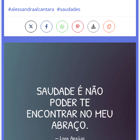
#alessandraalcantara
#saudades