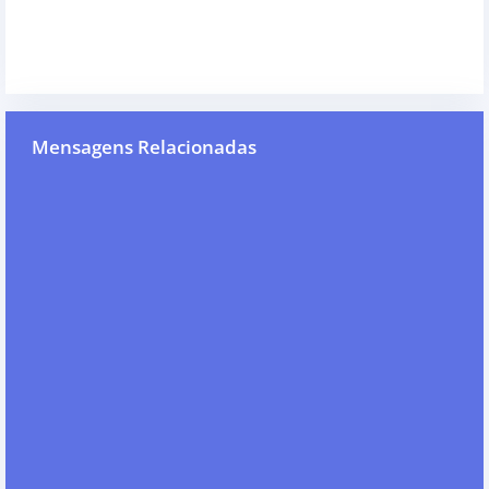
Mensagens Relacionadas