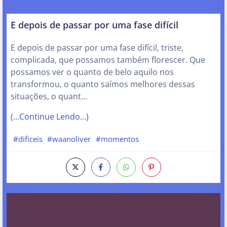
E depois de passar por uma fase difícil
E depois de passar por uma fase difícil, triste,
complicada, que possamos também florescer. Que
possamos ver o quanto de belo aquilo nos
transformou, o quanto saímos melhores dessas
situações, o quant…
(…Continue Lendo…)
#dificeis
#waanoliver
#momentos