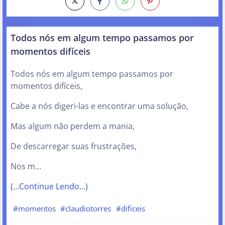
Todos nós em algum tempo passamos por
momentos difíceis
Todos nós em algum tempo passamos por
momentos difíceis,
Cabe a nós digeri-las e encontrar uma solução,
Mas algum não perdem a mania,
De descarregar suas frustrações,
Nos m…
(…Continue Lendo…)
#momentos
#claudiotorres
#dificeis