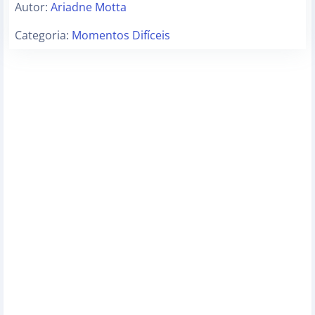
Autor:
Ariadne Motta
Categoria:
Momentos Difíceis