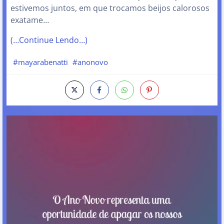
estivemos juntos, em que trocamos beijos calorosos
exatame…
(…Continue Lendo…)
#mayarabenatti
#anonovo