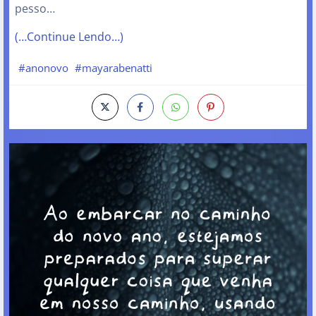
pesso…
(…Continue Lendo…)
#anonovo
#mayarabenatti