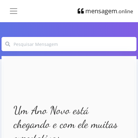
mensagem
.online