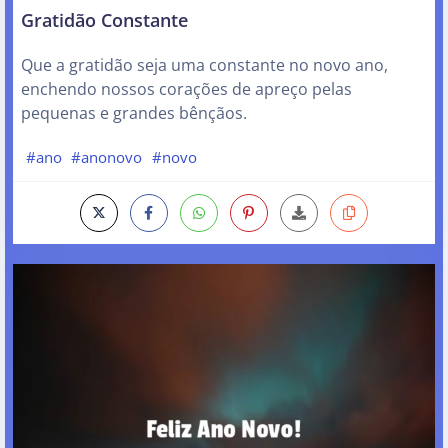
Gratidão Constante
Que a gratidão seja uma constante no novo ano,
enchendo nossos corações de apreço pelas
pequenas e grandes bênçãos.
#ano
#anonovo
#novo