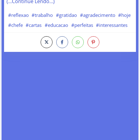
(…Continue Lendo…)
#reflexao
#trabalho
#gratidao
#agradecimento
#hoje
#chefe
#cartas
#educacao
#perfeitas
#interessantes