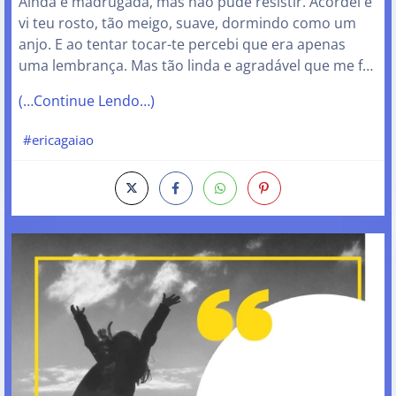
Ainda é madrugada, mas não pude resistir. Acordei e
vi teu rosto, tão meigo, suave, dormindo como um
anjo. E ao tentar tocar-te percebi que era apenas
uma lembrança. Mas tão linda e agradável que me f…
(…Continue Lendo…)
#ericagaiao