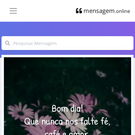
mensagem
.online