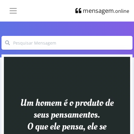
mensagem
.online